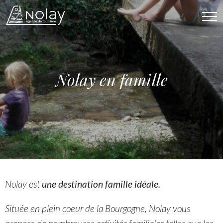
Affi
Nolay en famille
Nolay est
une destination famille idéale.
Située en plein coeur de la Bourgogne, Nolay vous