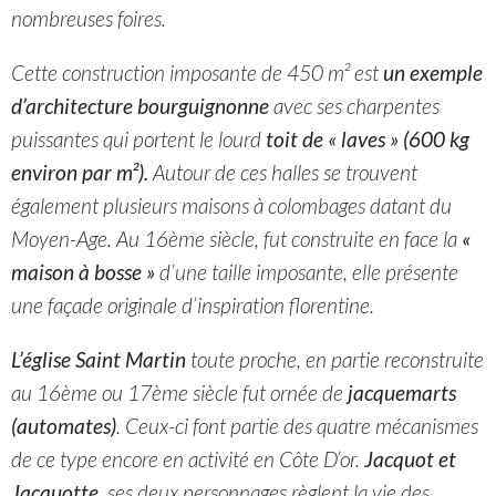
nombreuses foires.
Cette construction imposante de 450 m² est
un exemple
d’architecture bourguignonne
avec ses charpentes
puissantes qui portent le lourd
toit de « laves » (600 kg
environ par m²).
Autour de ces halles se trouvent
également plusieurs maisons à colombages datant du
Moyen-Age. Au 16ème siècle, fut construite en face la
«
maison à bosse »
d’une taille imposante, elle présente
une façade originale d’inspiration florentine.
L’église Saint Martin
toute proche, en partie reconstruite
au 16ème ou 17ème siècle fut ornée de
jacquemarts
(automates)
. Ceux-ci font partie des quatre mécanismes
de ce type encore en activité en Côte D’or.
Jacquot et
Jacquotte,
ses deux personnages règlent la vie des