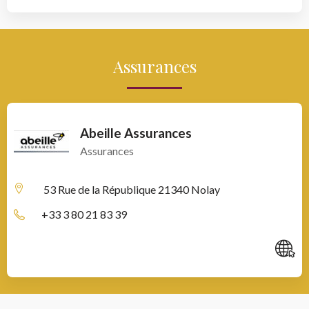
Assurances
Abeille Assurances
Assurances
53 Rue de la République
21340 Nolay
+33 3 80 21 83 39
C