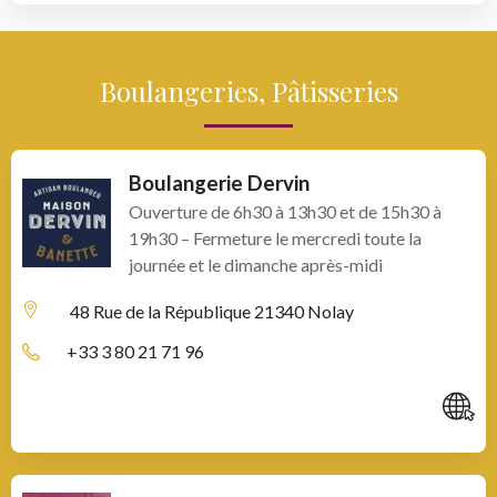
Boulangeries, Pâtisseries
Boulangerie Dervin
Ouverture de 6h30 à 13h30 et de 15h30 à
19h30 – Fermeture le mercredi toute la
journée et le dimanche après-midi
48 Rue de la République
21340 Nolay
+33 3 80 21 71 96
C