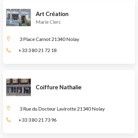
Art Création
Marie Clerc
3 Place Carnot
21340 Nolay
+33 3 80 21 72 18
Coiffure Nathalie
3 Rue du Docteur Lavirotte
21340 Nolay
+33 3 80 21 73 96