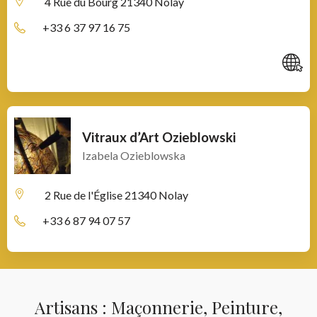
4 Rue du Bourg
21340 Nolay
+33 6 37 97 16 75
C
Vitraux d’Art Ozieblowski
Izabela Ozieblowska
2 Rue de l'Église
21340 Nolay
+33 6 87 94 07 57
Artisans : Maçonnerie, Peinture,