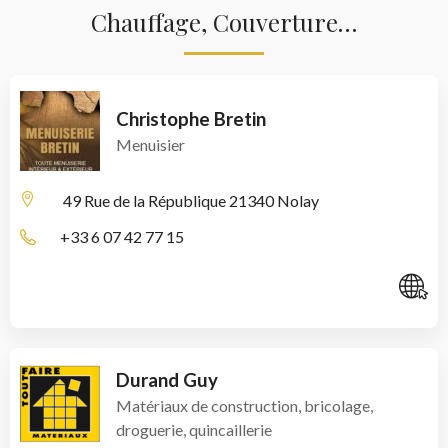
Chauffage, Couverture…
Christophe Bretin
Menuisier
49 Rue de la République
21340 Nolay
+33 6 07 42 77 15
C
Durand Guy
Matériaux de construction, bricolage,
droguerie, quincaillerie