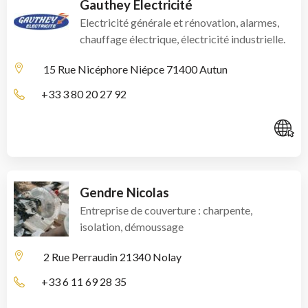
Gauthey Électricité
Electricité générale et rénovation, alarmes,
chauffage électrique, électricité industrielle.
15 Rue Nicéphore Niépce
71400 Autun
+33 3 80 20 27 92
C
Gendre Nicolas
Entreprise de couverture : charpente,
isolation, démoussage
2 Rue Perraudin
21340 Nolay
+33 6 11 69 28 35