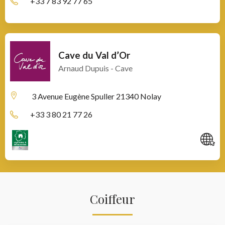
+33 7 83 92 77 65
Cave du Val d’Or
Arnaud Dupuis - Cave
3 Avenue Eugène Spuller
21340 Nolay
+33 3 80 21 77 26
C
Coiffeur