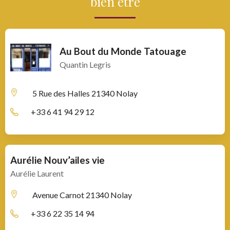
bien être
Au Bout du Monde Tatouage
Quantin Legris
5 Rue des Halles
21340 Nolay
+33 6 41 94 29 12
Aurélie Nouv’ailes vie
Aurélie Laurent
Avenue Carnot
21340 Nolay
+33 6 22 35 14 94