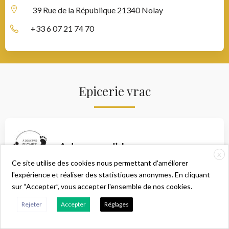
39 Rue de la République
21340 Nolay
+33 6 07 21 74 70
Epicerie vrac
A deux pas d’chez nous
X
Ce site utilise des cookies nous permettant d'améliorer
l'expérience et réaliser des statistiques anonymes. En cliquant
10 Avenue Lazare Carnot
21340 Nolay
sur “Accepter”, vous accepter l'ensemble de nos cookies.
C
Rejeter
Accepter
Réglages