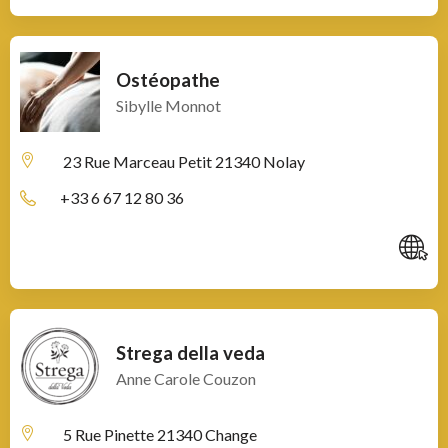
Ostéopathe
Sibylle Monnot
23 Rue Marceau Petit
21340 Nolay
+33 6 67 12 80 36
C
Strega della veda
Anne Carole Couzon
5 Rue Pinette
21340 Change