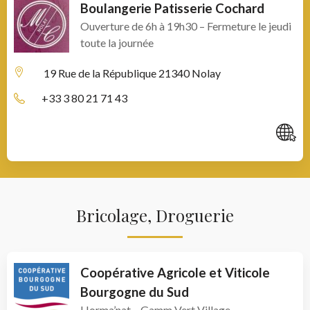
Boulangerie Patisserie Cochard
Ouverture de 6h à 19h30 – Fermeture le jeudi
toute la journée
19 Rue de la République
21340 Nolay
+33 3 80 21 71 43
C
Bricolage, Droguerie
Coopérative Agricole et Viticole
Bourgogne du Sud
Horma’nat – Gamm Vert Village