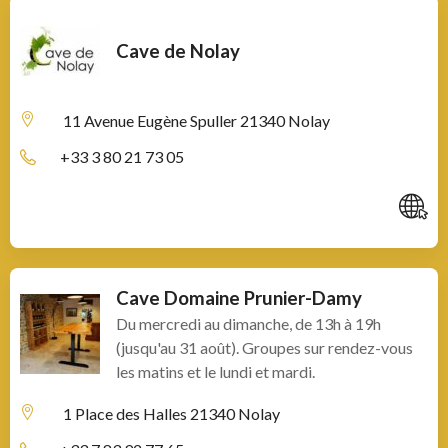
Cave de Nolay
11 Avenue Eugène Spuller
21340 Nolay
+33 3 80 21 73 05
C
Cave Domaine Prunier-Damy
Du mercredi au dimanche, de 13h à 19h
(jusqu'au 31 août). Groupes sur rendez-vous
les matins et le lundi et mardi.
1 Place des Halles
21340 Nolay