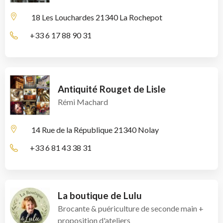
18 Les Louchardes
21340 La Rochepot
+33 6 17 88 90 31
Antiquité Rouget de Lisle
Rémi Machard
14 Rue de la République
21340 Nolay
+33 6 81 43 38 31
La boutique de Lulu
Brocante & puériculture de seconde main +
proposition d'ateliers