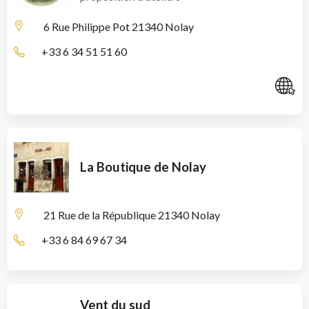
6 Rue Philippe Pot
21340 Nolay
+33 6 34 51 51 60
C
La Boutique de Nolay
21 Rue de la République
21340 Nolay
+33 6 84 69 67 34
Vent du sud