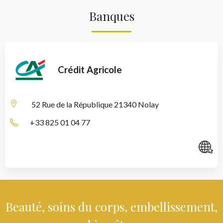
Banques
Crédit Agricole
52 Rue de la République
21340 Nolay
+33 825 01 04 77
C
Beauté, soins du corps, embellissement,