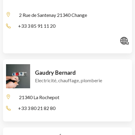
2 Rue de Santenay
21340 Change
+33 3 85 91 11 20
C
Gaudry Bernard
Electricité, chauffage, plomberie
21340 La Rochepot
+33 3 80 21 82 80