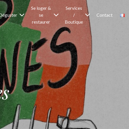
Se loger &
Services
Déguster
se
/
Contact
restaurer
Boutique
s