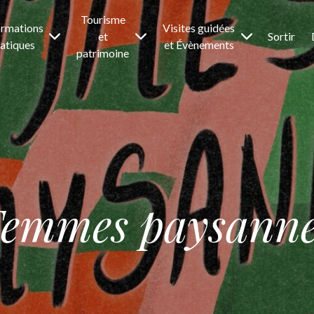
Tourisme
ormations
Visites guidées
et
Sortir
atiques
et Évènements
patrimoine
emmes paysanne