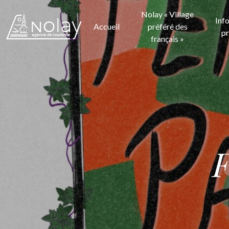
Nolay « Village
Inf
Accueil
préféré des
pr
français »
F