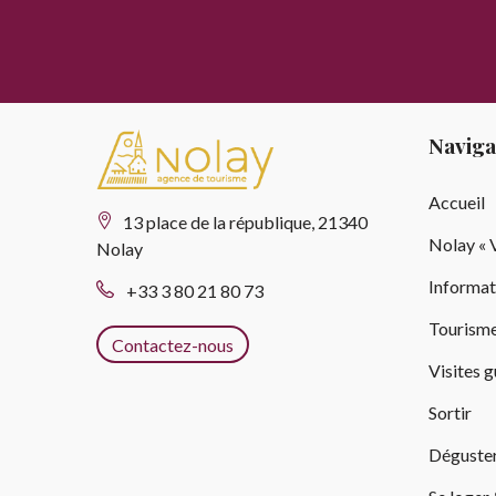
Naviga
Accueil
13 place de la république, 21340
Nolay « V
Nolay
Informat
+33 3 80 21 80 73
Tourisme
Contactez-nous
Visites 
Sortir
Déguste