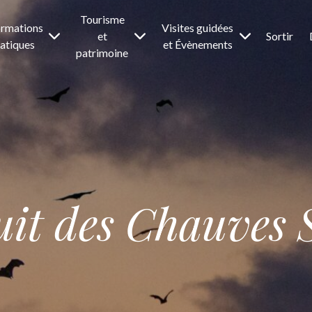
Tourisme
ormations
Visites guidées
et
Sortir
atiques
et Évènements
patrimoine
it des Chauves 