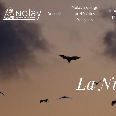
Nolay « Village
Inf
Accueil
préféré des
pr
français »
La Nu