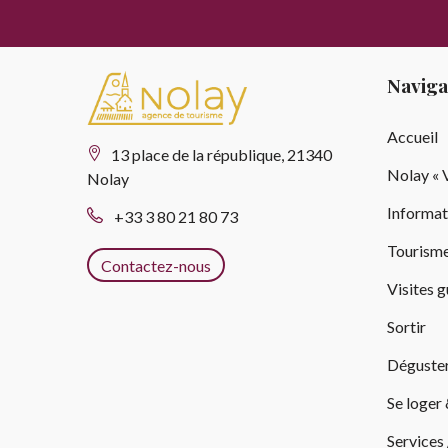
Naviga
Accueil
13 place de la république, 21340
Nolay « V
Nolay
Informat
+33 3 80 21 80 73
Tourisme
Contactez-nous
Visites 
Sortir
Déguste
Se loger 
Services