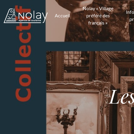
Nolay « Village
Inf
Accueil
préféré des
pr
français »
Les