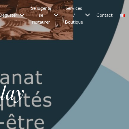
Se loger &
Services
Déguster
se
/
Contact
restaurer
Boutique
olay