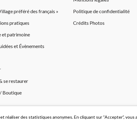
illage préféré des français »
Politique de confidentialité
ions pratiques
Crédits Photos
 et patrimoine
guidées et Évènements
r
& se restaurer
 / Boutique
 et réaliser des statistiques anonymes. En cliquant sur “Accepter”, vous
 © 2026 - Tous droits réservés | Site designé et développé avec