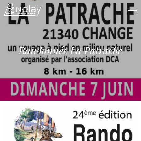
Affi
Randonnée La Patrache